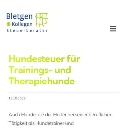
Zum
Inhalt
springen
Toggl
Navig
Aktuelles
Hundesteuer für
Profil
Trainings- und
Therapiehunde
Leistungen
12.10.2023
Team
Auch Hunde, die der Halter bei seiner beruflichen
Stellenangebote
Tätigkeit als Hundetrainer und