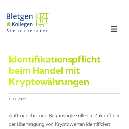
Zum
Inhalt
springen
Toggl
Navig
Aktuelles
Identifikationspflicht
Profil
beim Handel mit
Kryptowährungen
Leistungen
18.08.2022
Team
Auftraggeber und Begünstigte sollen in Zukunft bei
Stellenangebote
der Übertragung von Kryptowerten identifiziert