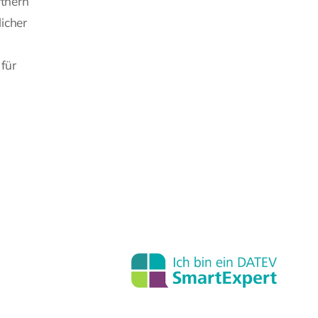
rtnern
licher
für