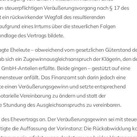
en steuerpflichtigen Veräußerungsvorgang nach § 17 des
t ein rückwirkender Wegfall des resultierenden
grund eines Irrtums über die steuerlichen Folgen
ndlage des Vertrags bildete.
lagte Eheleute – abweichend vom gesetzlichen Güterstand d
b sich ein Zugewinnausgleichsanspruch der Klägerin, den d
mbH-Anteilen erfüllte. Beide gingen – gestützt auf eine
mensteuer anfällt. Das Finanzamt sah darin jedoch eine
elte einen Veräußerungsgewinn und setzte entsprechend
notarielle Vereinbarung zu ändern und statt der
ie Stundung des Ausgleichsanspruchs zu vereinbaren.
des Ehevertrags an. Der Veräußerungsgewinn sei mit steuer
ätigte die Auffassung der Vorinstanz: Die Rückabwicklung k