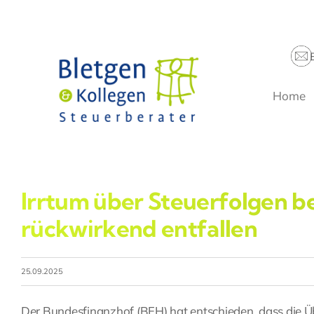
Zum
Inhalt
springen
Home
Irrtum über Steuerfolgen b
rückwirkend entfallen
25.09.2025
Der Bundesfinanzhof (BFH) hat entschieden, dass die