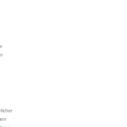
er
er
licher
ann