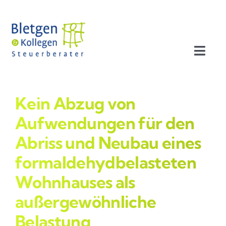
Zum
Inhalt
springen
Toggl
Navig
Aktuelles
Kein Abzug von
Profil
Aufwendungen für den
Abriss und Neubau eines
Leistungen
formaldehydbelasteten
Wohnhauses als
Team
außergewöhnliche
Stellenangebote
Belastung