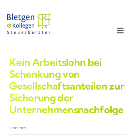
Zum
Inhalt
springen
Toggl
Navig
Aktuelles
Kein Arbeitslohn bei
Profil
Schenkung von
Gesellschaftsanteilen zur
Leistungen
Sicherung der
Unternehmensnachfolge
Team
Stellenangebote
17.02.2025