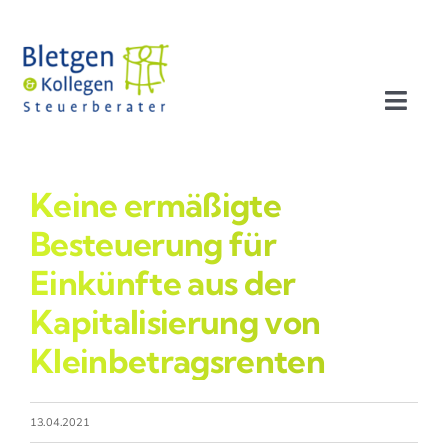
Zum
Inhalt
springen
Toggl
Navig
Aktuelles
Keine ermäßigte
Profil
Besteuerung für
Einkünfte aus der
Leistungen
Kapitalisierung von
Kleinbetragsrenten
Team
Stellenangebote
13.04.2021