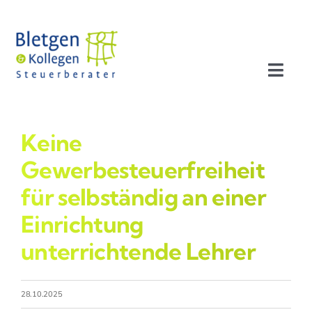
Zum
Inhalt
springen
Toggl
Navig
Aktuelles
Keine
Profil
Gewerbesteuerfreiheit
für selbständig an einer
Leistungen
Einrichtung
unterrichtende Lehrer
Team
Stellenangebote
28.10.2025