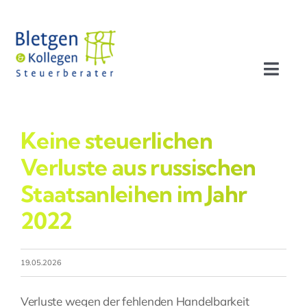
Zum
Inhalt
springen
Toggl
Navig
Aktuelles
Keine steuerlichen
Profil
Verluste aus russischen
Staatsanleihen im Jahr
Leistungen
2022
Team
19.05.2026
Stellenangebote
Verluste wegen der fehlenden Handelbarkeit