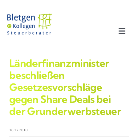
Zum
Inhalt
springen
Toggl
Navig
Aktuelles
Länderfinanzminister
Profil
beschließen
Gesetzesvorschläge
Leistungen
gegen Share Deals bei
der Grunderwerbsteuer
Team
Stellenangebote
18.12.2018