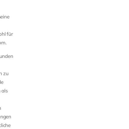
seine
n
hl für
om.
Kunden
n zu
de
 als
n
tungen
liche