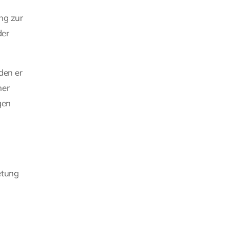
ng zur
der
den er
ner
gen
etung