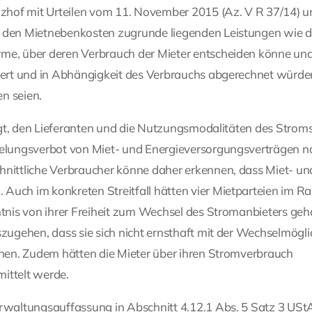
zhof mit Urteilen vom 11. November 2015 (Az. V R 37/14) u
e den Mietnebenkosten zugrunde liegenden Leistungen wie d
rme, über deren Verbrauch der Mieter entscheiden könne und
liert und in Abhängigkeit des Verbrauchs abgerechnet würde
n seien.
fügt, den Lieferanten und die Nutzungsmodalitäten des Stroms
ppelungsverbot von Miet- und Energieversorgungsverträgen n
hnittliche Verbraucher könne daher erkennen, dass Miet- un
 Auch im konkreten Streitfall hätten vier Mietparteien im 
ntnis von ihrer Freiheit zum Wechsel des Stromanbieters geh
szugehen, dass sie sich nicht ernsthaft mit der Wechselmögli
önnen. Zudem hätten die Mieter über ihren Stromverbrauch
ittelt werde.
erwaltungsauffassung in Abschnitt 4.12.1 Abs. 5 Satz 3 USt