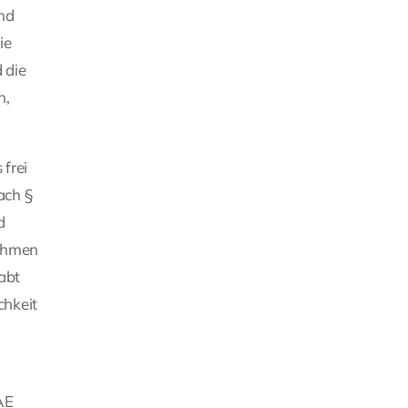
nd
ie
 die
n,
 frei
ach §
d
Rahmen
abt
chkeit
AE