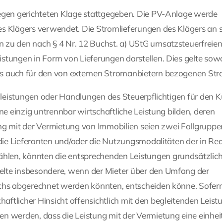
gegen gerichteten Klage stattgegeben. Die PV-Anlage werde
es Klägers verwendet. Die Stromlieferungen des Klägers an 
 zu den nach § 4 Nr. 12 Buchst. a) UStG umsatzsteuerfreie
stungen in Form von Lieferungen darstellen. Dies gelte sowo
ls auch für den von externen Stromanbietern bezogenen Str
elleistungen oder Handlungen des Steuerpflichtigen für den 
ne einzig untrennbar wirtschaftliche Leistung bilden, deren
 mit der Vermietung von Immobilien seien zwei Fallgruppe
 die Lieferanten und/oder die Nutzungsmodalitäten der in Re
len, könnten die entsprechenden Leistungen grundsätzlich
elte insbesondere, wenn der Mieter über den Umfang der
uchs abgerechnet werden könnten, entscheiden könne. Sofer
ftlicher Hinsicht offensichtlich mit den begleitenden Leis
n werden, dass die Leistung mit der Vermietung eine einheit