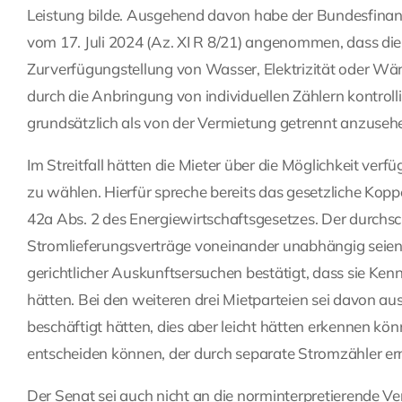
Leistung bilde. Ausgehend davon habe der Bundesfinan
vom 17. Juli 2024 (Az. XI R 8/21) angenommen, dass di
Zurverfügungstellung von Wasser, Elektrizität oder Wä
durch die Anbringung von individuellen Zählern kontrol
grundsätzlich als von der Vermietung getrennt anzusehe
Im Streitfall hätten die Mieter über die Möglichkeit ver
zu wählen. Hierfür spreche bereits das gesetzliche Ko
42a Abs. 2 des Energiewirtschaftsgesetzes. Der durchsc
Stromlieferungsverträge voneinander unabhängig seien.
gerichtlicher Auskunftsersuchen bestätigt, dass sie Ken
hätten. Bei den weiteren drei Mietparteien sei davon au
beschäftigt hätten, dies aber leicht hätten erkennen k
entscheiden können, der durch separate Stromzähler erm
Der Senat sei auch nicht an die norminterpretierende V