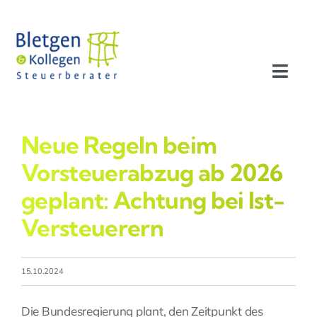
Zum
Inhalt
springen
Toggl
Navig
Aktuelles
Neue Regeln beim
Profil
Vorsteuerabzug ab 2026
geplant: Achtung bei Ist-
Leistungen
Versteuerern
Team
15.10.2024
Stellenangebote
Die Bundesregierung plant, den Zeitpunkt des