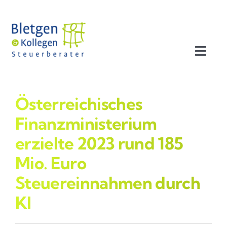
Zum
Inhalt
springen
Toggl
Navig
Aktuelles
Österreichisches
Profil
Finanzministerium
erzielte 2023 rund 185
Leistungen
Mio. Euro
Steuereinnahmen durch
Team
KI
Stellenangebote