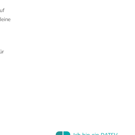
uf
leine
ür