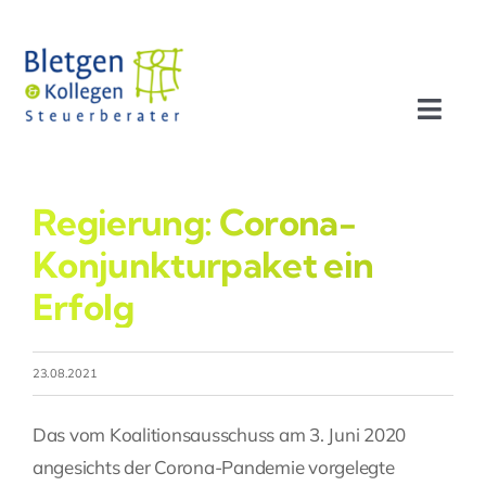
Zum
Inhalt
springen
Toggl
Navig
Aktuelles
Regierung: Corona-
Profil
Konjunkturpaket ein
Erfolg
Leistungen
23.08.2021
Team
Das vom Koalitionsausschuss am 3. Juni 2020
Stellenangebote
angesichts der Corona-Pandemie vorgelegte