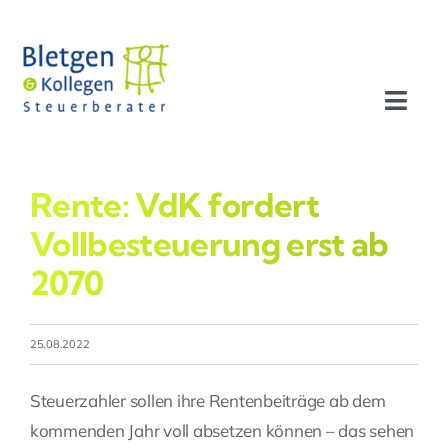
Zum
Inhalt
springen
Toggl
Navig
Aktuelles
Rente: VdK fordert
Profil
Vollbesteuerung erst ab
2070
Leistungen
25.08.2022
Team
Steuerzahler sollen ihre Rentenbeiträge ab dem
Stellenangebote
kommenden Jahr voll absetzen können – das sehen