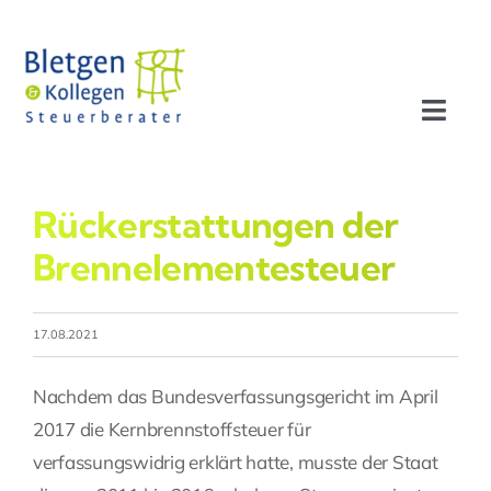
Zum
Inhalt
springen
Toggl
Navig
Aktuelles
Rückerstattungen der
Profil
Brennelementesteuer
Leistungen
17.08.2021
Team
Nachdem das Bundesverfassungsgericht im April
2017 die Kernbrennstoffsteuer für
Stellenangebote
verfassungswidrig erklärt hatte, musste der Staat