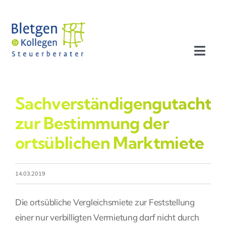
Zum
Inhalt
springen
Toggl
Navig
Aktuelles
Sachverständigengutachte
Profil
zur Bestimmung der
ortsüblichen Marktmiete
Leistungen
14.03.2019
Team
Die ortsübliche Vergleichsmiete zur Feststellung
Stellenangebote
einer nur verbilligten Vermietung darf nicht durch