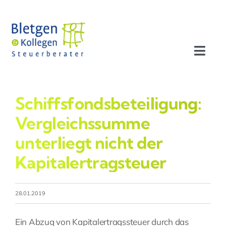
Zum
Inhalt
springen
Toggl
Navig
Aktuelles
Schiffsfondsbeteiligung:
Profil
Vergleichssumme
unterliegt nicht der
Leistungen
Kapitalertragsteuer
Team
28.01.2019
Stellenangebote
Ein Abzug von Kapitalertragssteuer durch das