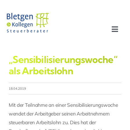
Zum
Inhalt
springen
Toggl
Navig
Aktuelles
„Sensibilisierungswoche“
Profil
als Arbeitslohn
Leistungen
18.04.2019
Team
Mit der Teilnahme an einer Sensibilisierungswoche
wendet der Arbeitgeber seinen Arbeitnehmern
Stellenangebote
steuerbaren Arbeitslohn zu. Dies hat der