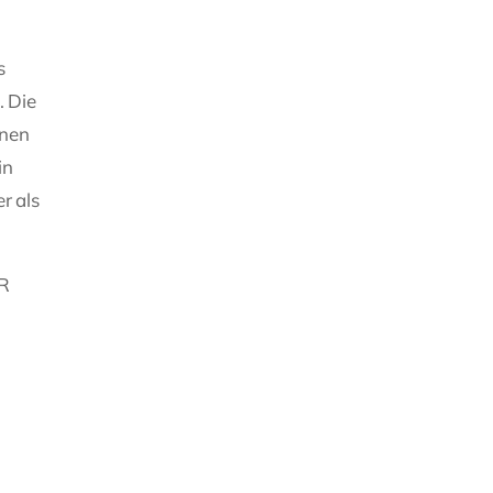
s
. Die
enen
in
r als
 R