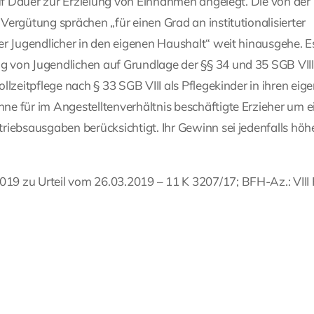
auf Dauer zur Erzielung von Einnahmen angelegt. Die von der
ergütung sprächen „für einen Grad an institutionalisierter
er Jugendlicher in den eigenen Haushalt“ weit hinausgehe. E
 von Jugendlichen auf Grundlage der §§ 34 und 35 SGB VIII
lzeitpflege nach § 33 SGB VIII als Pflegekinder in ihren eig
e für im Angestelltenverhältnis beschäftigte Erzieher um e
iebsausgaben berücksichtigt. Ihr Gewinn sei jedenfalls höhe
9 zu Urteil vom 26.03.2019 – 11 K 3207/17; BFH-Az.: VIII