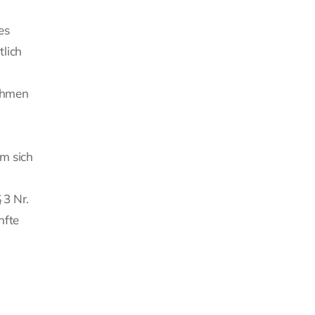
es
tlich
ahmen
em sich
 3 Nr.
nfte