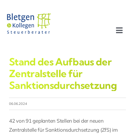
Zum
Inhalt
springen
Toggl
Navig
Aktuelles
Stand des Aufbaus der
Profil
Zentralstelle für
Sanktionsdurchsetzung
Leistungen
06.06.2024
Team
42 von 91 geplanten Stellen bei der neuen
Stellenangebote
Zentralstelle für Sanktionsdurchsetzung (ZfS) im