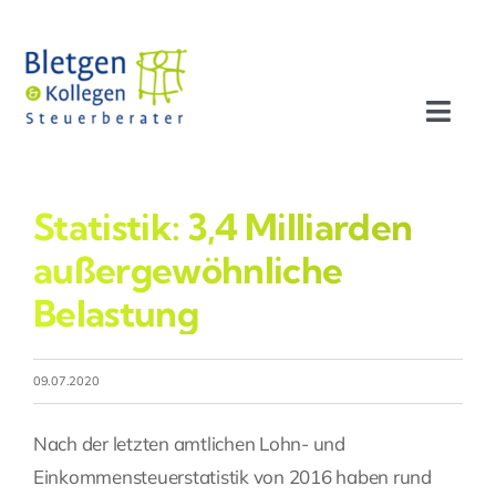
Zum
Inhalt
springen
Toggl
Navig
Aktuelles
Statistik: 3,4 Milliarden
Profil
außergewöhnliche
Belastung
Leistungen
09.07.2020
Team
Nach der letzten amtlichen Lohn- und
Stellenangebote
Einkommensteuerstatistik von 2016 haben rund