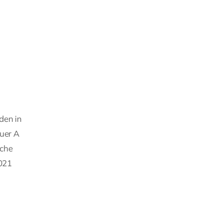
den in
euer A
iche
021