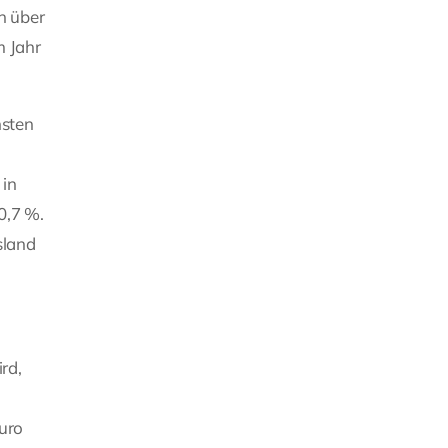
h über
m Jahr
hsten
 in
0,7 %.
sland
rd,
uro