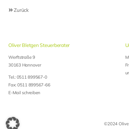
Zurück
Oliver Bletgen Steuerberater
U
Werftstraße 9
M
30163 Hannover
F
u
Tel.:
0511 899567-0
Fax: 0511 899567-66
E-Mail schreiben
©2024 Oliver