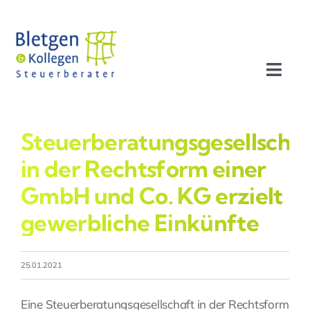
Zum
Inhalt
springen
Toggl
Navig
Aktuelles
Steuerberatungsgesellscha
Profil
in der Rechtsform einer
GmbH und Co. KG erzielt
Leistungen
gewerbliche Einkünfte
Team
25.01.2021
Stellenangebote
Eine Steuerberatungsgesellschaft in der Rechtsform