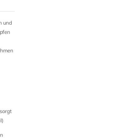
n und
mpfen
nahmen
sorgt
l)
on