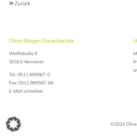
Zurück
Oliver Bletgen Steuerberater
U
Werftstraße 9
M
30163 Hannover
F
u
Tel.:
0511 899567-0
Fax: 0511 899567-66
E-Mail schreiben
©2024 Oliver