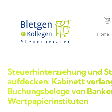
Zum
Inhalt
springen
Home
Steuerhinterziehung und St
aufdecken: Kabinett verlän
Buchungsbelege von Banken
Wertpapierinstituten