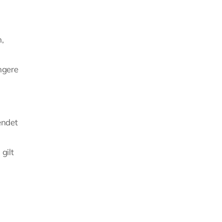
,
ngere
endet
gilt