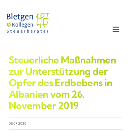
Zum
Inhalt
springen
Toggl
Navig
Aktuelles
Steuerliche Maßnahmen
Profil
zur Unterstützung der
Opfer des Erdbebens in
Leistungen
Albanien vom 26.
November 2019
Team
Stellenangebote
08.07.2020