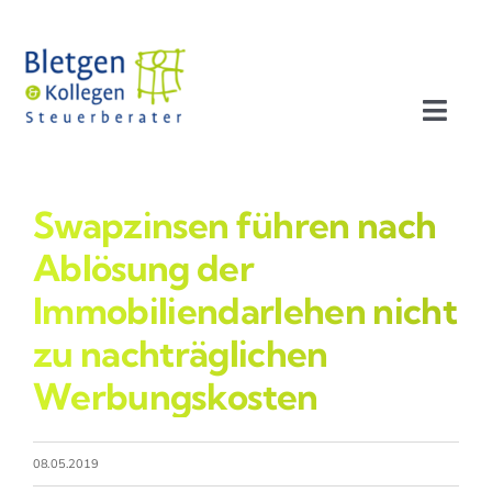
Zum
Inhalt
springen
Toggl
Navig
Aktuelles
Swapzinsen führen nach
Profil
Ablösung der
Immobiliendarlehen nicht
Leistungen
zu nachträglichen
Werbungskosten
Team
Stellenangebote
08.05.2019