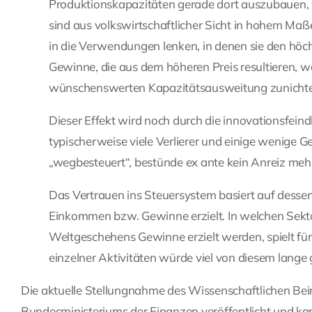
Produktionskapazitäten gerade dort auszubauen,
sind aus volkswirtschaftlicher Sicht in hohem M
in die Verwendungen lenken, in denen sie den höch
Gewinne, die aus dem höheren Preis resultieren, w
wünschenswerten Kapazitätsausweitung zunicht
Dieser Effekt wird noch durch die innovationsfein
typischerweise viele Verlierer und einige wenige
„wegbesteuert“, bestünde ex ante kein Anreiz mehr
Das Vertrauen ins Steuersystem basiert auf dessen
Einkommen bzw. Gewinne erzielt. In welchen Sekt
Weltgeschehens Gewinne erzielt werden, spielt fü
einzelner Aktivitäten würde viel von diesem lang
Die aktuelle Stellungnahme des Wissenschaftlichen Beir
Bundesministeriums der Finanzen veröffentlicht und
ka