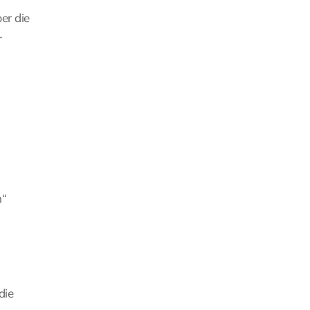
er die
r
.
n“
die