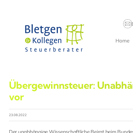
Zum
Inhalt
springen
Home
Übergewinnsteuer: Unabhän
vor
23.08.2022
Der unabhängige Wissenschaftliche Beirat beim Bundes