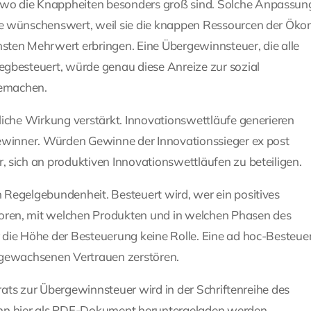
 wo die Knappheiten besonders groß sind. Solche Anpassun
aße wünschenswert, weil sie die knappen Ressourcen der Ök
sten Mehrwert erbringen. Eine Übergewinnsteuer, die alle
egbesteuert, würde genau diese Anreize zur sozial
emachen.
dliche Wirkung verstärkt. Innovationswettläufe generieren
 Gewinner. Würden Gewinne der Innovationssieger ex post
, sich an produktiven Innovationswettläufen zu beteiligen.
 Regelgebundenheit. Besteuert wird, wer ein positives
oren, mit welchen Produkten und in welchen Phasen des
r die Höhe der Besteuerung keine Rolle. Eine ad hoc-Besteu
e gewachsenen Vertrauen zerstören.
ats zur Übergewinnsteuer wird in der Schriftenreihe des
nn hier als PDF-Dokument heruntergeladen werden
.