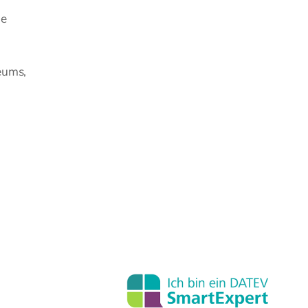
ie
eums,