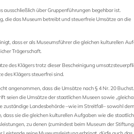
das ausschließlich über Gruppenführungen begehbar ist.
ng, die das Museum betreibt und steuerfreie Umsätze an die
nigt, dass er als Museumsführer die gleichen kulturellen Au
licher Trägerschaft.
e des Klägers trotz dieser Bescheinigung umsatzsteuerpfli
e des Klägers steuerfrei sind.
Recht angenommen, dass die Umsätze nach § 4 Nr. 20 Buchst.
rift seien die Umsätze der staatlichen Museen sowie „gleicha
ie zuständige Landesbehörde –wie im Streitfall– sowohl de
ass sie die gleichen kulturellen Aufgaben wie die staatlic
msleistungen, zu denen (zumindest beim Museum der Stiftung
 Leistende seine Museumsleistung erbringt, dürfe auch das