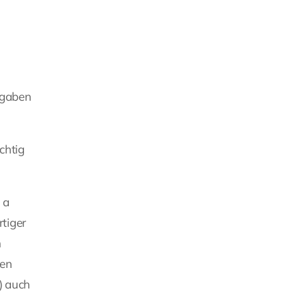
fgaben
chtig
 a
rtiger
m
hen
) auch