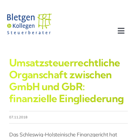
Zum
Inhalt
springen
Toggl
Navig
Aktuelles
Umsatzsteuerrechtliche
Profil
Organschaft zwischen
GmbH und GbR:
Leistungen
finanzielle Eingliederung
Team
07.11.2018
Stellenangebote
Das Schleswig-Holsteinische Finanzgericht hat