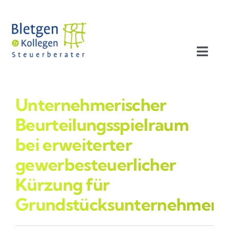
Zum
Inhalt
springen
Toggl
Navig
Aktuelles
Unternehmerischer
Profil
Beurteilungsspielraum
bei erweiterter
Leistungen
gewerbesteuerlicher
Kürzung für
Team
Grundstücksunternehmen
Stellenangebote