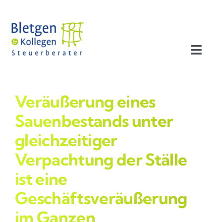
Zum
Inhalt
springen
Toggl
Navig
Aktuelles
Veräußerung eines
Profil
Sauenbestands unter
gleichzeitiger
Leistungen
Verpachtung der Ställe
ist eine
Team
Geschäftsveräußerung
Stellenangebote
im Ganzen