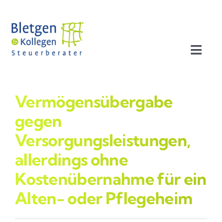
Zum
Inhalt
springen
Toggl
Navig
Aktuelles
Vermögensübergabe
Profil
gegen
Versorgungsleistungen,
Leistungen
allerdings ohne
Kostenübernahme für ein
Team
Alten- oder Pflegeheim
Stellenangebote