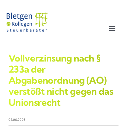
Zum
Inhalt
springen
Toggl
Navig
Aktuelles
Vollverzinsung nach §
Profil
233a der
Abgabenordnung (AO)
Leistungen
verstößt nicht gegen das
Unionsrecht
Team
Stellenangebote
03.06.2026