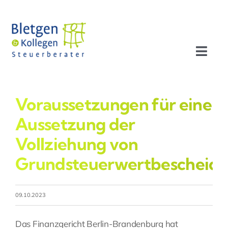
Zum
Inhalt
springen
Toggl
Navig
Aktuelles
Voraussetzungen für eine
Profil
Aussetzung der
Vollziehung von
Leistungen
Grundsteuerwertbescheid
Team
09.10.2023
Stellenangebote
Das Finanzgericht Berlin-Brandenburg hat