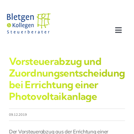
Zum
Inhalt
springen
Toggl
Navig
Aktuelles
Vorsteuerabzug und
Profil
Zuordnungsentscheidung
bei Errichtung einer
Leistungen
Photovoltaikanlage
Team
09.12.2019
Stellenangebote
Der Vorsteuerabzug aus der Errichtung einer