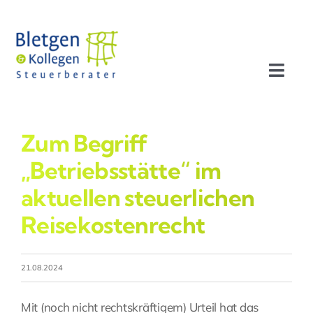
Zum
Inhalt
springen
Toggl
Navig
Aktuelles
Zum Begriff
Profil
„Betriebsstätte“ im
aktuellen steuerlichen
Leistungen
Reisekostenrecht
Team
21.08.2024
Stellenangebote
Mit (noch nicht rechtskräftigem) Urteil hat das