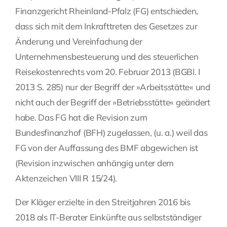
Finanzgericht Rheinland-Pfalz (FG) entschieden,
Fragen Sie Ihre Kanzlei
dass sich mit dem Inkrafttreten des Gesetzes zur
Änderung und Vereinfachung der
Kontakt
Unternehmensbesteuerung und des steuerlichen
Reisekostenrechts vom 20. Februar 2013 (BGBl. I
2013 S. 285) nur der Begriff der »Arbeitsstätte« und
nicht auch der Begriff der »Betriebsstätte« geändert
habe. Das FG hat die Revision zum
Bundesfinanzhof (BFH) zugelassen, (u. a.) weil das
FG von der Auffassung des BMF abgewichen ist
(Revision inzwischen anhängig unter dem
Aktenzeichen VIII R 15/24).
Der Kläger erzielte in den Streitjahren 2016 bis
2018 als IT-Berater Einkünfte aus selbstständiger