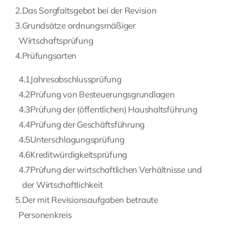
2.
Das Sorgfaltsgebot bei der Revision
Fragen Sie Ihre Kanzlei
3.
Grundsätze ordnungsmäßiger
Wirtschaftsprüfung
Kontakt
4.
Prüfungsarten
4.1
Jahresabschlussprüfung
4.2
Prüfung von Besteuerungsgrundlagen
4.3
Prüfung der (öffentlichen) Haushaltsführung
4.4
Prüfung der Geschäftsführung
4.5
Unterschlagungsprüfung
4.6
Kreditwürdigkeitsprüfung
4.7
Prüfung der wirtschaftlichen Verhältnisse und
der Wirtschaftlichkeit
5.
Der mit Revisionsaufgaben betraute
Personenkreis