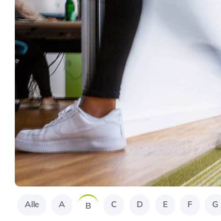
Alle
A
C
D
E
F
G
B