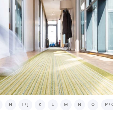
H
I / J
K
L
M
N
O
P / 