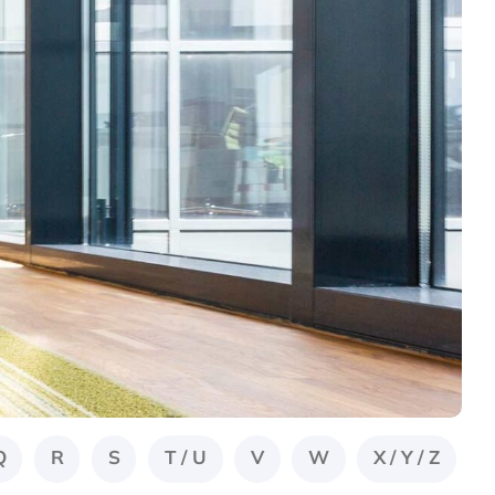
Q
R
S
T / U
V
W
X / Y / Z