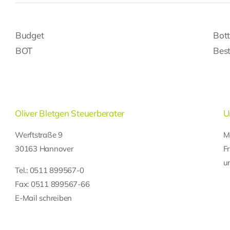
Budget
Bot
BOT
Bes
Oliver Bletgen Steuerberater
U
Werftstraße 9
M
30163 Hannover
F
u
Tel.:
0511 899567-0
Fax: 0511 899567-66
E-Mail schreiben