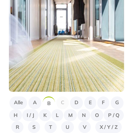
Fragen Sie Ihre Kanzlei
Kontakt
Alle
A
C
D
E
F
G
B
H
I / J
K
L
M
N
O
P / Q
R
S
T
U
V
X / Y / Z